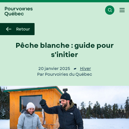
Passer
Passer
Ouvr
au
au
le
menu
contenu
me
Retour
Pêche blanche : guide pour
s'initier
20 janvier 2025
Hiver
Par Pourvoiries du Québec