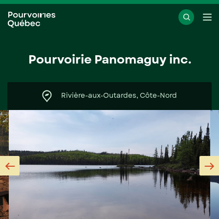
Passer
Passer
Ouvr
au
au
le
menu
contenu
me
Pourvoirie Panomaguy inc.
Rivière-aux-Outardes, Côte-Nord
Previous
N