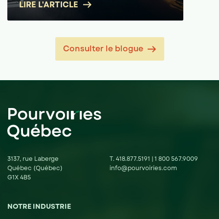
LIRE L'ARTICLE
Consulter le blogue
3137, rue Laberge
T.
418.877.5191
|
1 800 567.9009
Québec (Québec)
info@pourvoiries.com
G1X 4B5
NOTRE INDUSTRIE