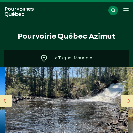
Passer
Passer
Ouvr
au
au
le
menu
contenu
me
Pourvoirie Québec Azimut
La Tuque, Mauricie
Previous
N