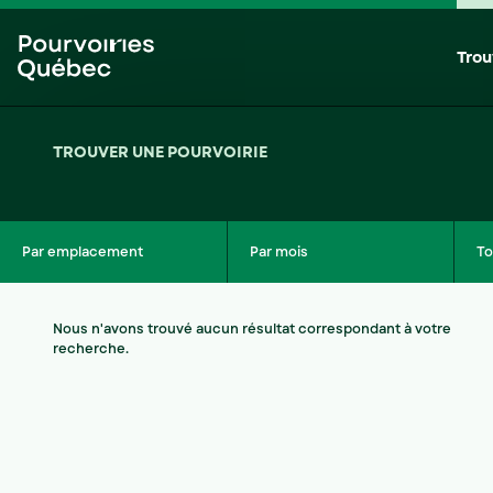
Passer
Passer
au
au
Trou
menu
contenu
TROUVER UNE POURVOIRIE
Par emplacement
Par mois
To
Nous n'avons trouvé aucun résultat correspondant à votre
recherche.