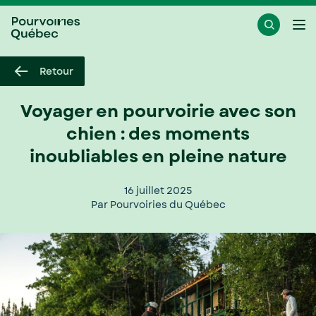
Passer
Passer
Ouvr
au
au
le
menu
contenu
me
Retour
Voyager en pourvoirie avec son
chien : des moments
inoubliables en pleine nature
16 juillet 2025
Par Pourvoiries du Québec